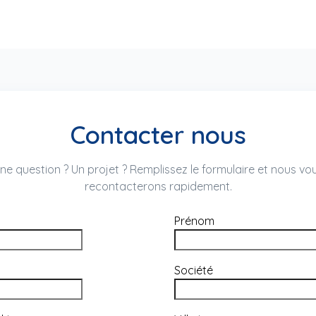
Contacter nous
ne question ? Un projet ? Remplissez le formulaire et nous vo
recontacterons rapidement.
Prénom
Société