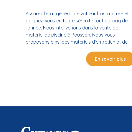
Assurez l’état général de votre infrastructure et
baignez-vous en toute sérénité tout au long de
l’année. Nous intervenons dans la vente de
matériel de piscine à Poussan. Nous vous
proposons ainsi des matériels d’entretien et de
rénovation complets et efficaces. Des matériels
adaptés à votre piscine Veillez à la propreté de
En savoir plus
l’eau et au confort de votre piscine à l’aide de no
équipements. Des matériels de piscine au choix
Nous intervenons dans la vente de matériel de
piscine près de Poussan, afin de satisfaire vos
besoins. Nos équipements et produits vous
permettront d’assurer l’entretien, la maintenance
et la rénovation de votre bassin d’eau, qu’il soit
enterré ou hors-sol. Des accessoires sur-mesure
Nous restons à l’écoute de vos besoins, avant de
vous proposer les matériels et accessoires pour