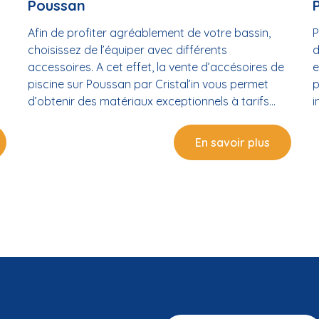
Poussan
Afin de profiter agréablement de votre bassin,
P
choisissez de l’équiper avec différents
d
accessoires. A cet effet, la vente d’accésoires de
e
piscine sur Poussan par Cristal’in vous permet
p
d’obtenir des matériaux exceptionnels à tarifs
i
abordables. Des accessoires de piscine pour
d
mieux aménager votre bassin d’eau Un
a
En savoir plus
s
aménagement de votre piscine vous assure un
c
confort inégalé durant vos temps de baignade.
p
Une large gamme d’accessoires de piscine La
e
vente d’accésoires de piscine près de Poussan au
d
sein de notre entreprise vous permet de vous
l
procurer de bons matériels pour mieux aménager
u
votre piscine. Nous avons pour vous différents
i
modèles et types de pompes, de filtres, de
j
douches, de vannes, de vélos, d’échelles, de
h
domotiques…etc. Nos produits vous permettent
t