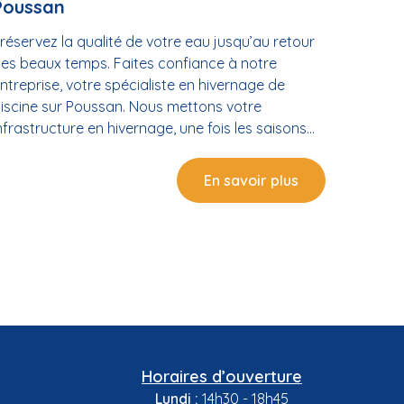
Poussan
réservez la qualité de votre eau jusqu’au retour
es beaux temps. Faites confiance à notre
ntreprise, votre spécialiste en hivernage de
iscine sur Poussan. Nous mettons votre
nfrastructure en hivernage, une fois les saisons
e baignade terminées. Des travaux d’hivernage
ssurés Un entretien réussi requiert les
En savoir plus
ompétences d’un spécialiste en hivernage de
iscine à Poussan. Nous effectuons cette mission
n fonction de votre région. Une technique
’hivernage selon la région Que vous optiez pour
’hivernage passif ou actif, nos professionnels
tilisent des procédés spéciaux. Ainsi, votre
nfrastructure gardera une eau de qualité
usqu’au retour de la saison de baignade. Un
ivernage à la place du vidage Nous adoptons la
Horaires d’ouverture
echnique de l’hivernage proprement dite et non
Lundi :
14h30 - 18h45