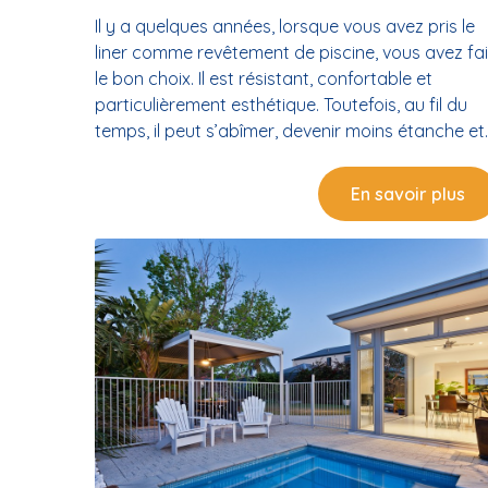
Il y a quelques années, lorsque vous avez pris le
liner comme revêtement de piscine, vous avez fai
le bon choix. Il est résistant, confortable et
particulièrement esthétique. Toutefois, au fil du
temps, il peut s’abîmer, devenir moins étanche et
moins beau. Il est donc temps de procéder à sa
rénovation. Faites confiance à un spécialiste de l
En savoir plus
piscine pour rénover le liner de votre bassin et
retrouvez votre piscine comme au premier jour.
D’ailleurs, CRISTAL’IN est le plus qualifié pour
réaliser vos travaux dans les règles de l’art.
Quand procéder à la rénovation du liner ? Si le
liner est le choix le plus courant des propriétaires
de piscine, c’est parce qu’il présente de
nombreuses qualités. Parmi elles, il y a sa
résistance et sa durée de vie relativement longue
Néanmoins, ce revêtement de piscine n’est pas à
l’abri de la détérioration. Ainsi, lorsqu’il commenc