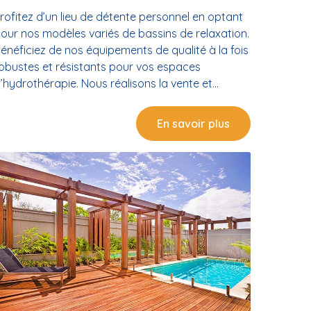
rofitez d’un lieu de détente personnel en optant
our nos modèles variés de bassins de relaxation.
énéficiez de nos équipements de qualité à la fois
obustes et résistants pour vos espaces
’hydrothérapie. Nous réalisons la vente et
'installation de vos spas à Sète. Obtenez
galement des conseils et des
En savoir plus
ccompagnements sur-mesure pour mieux
hoisir vos équipements. Vente de différents
odèles de spas Faites l’acquisition des bassins
e relaxation qui vous conviennent auprès de
otre boutique de vente et installation de spas.
ous mettons différents types et dimensions de
assins à votre disposition. Confiez-nous vos
esoins et nous trouverons les modèles de
assins qui correspondent à vos attentes. Des
pas sur-mesure en fonction de vos besoins
ravaillant dans le domaine des espaces