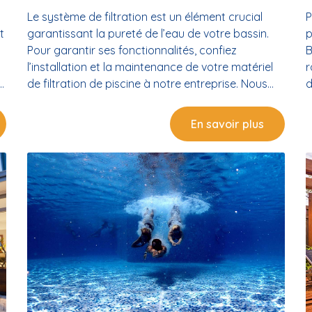
Le système de filtration est un élément crucial
P
t
garantissant la pureté de l’eau de votre bassin.
p
Pour garantir ses fonctionnalités, confiez
B
l’installation et la maintenance de votre matériel
r
de filtration de piscine à notre entreprise. Nous
d
intervenons sur Sète et ses environs. L’importance
l
a
d’une bonne installation et maintenance du
é
En savoir plus
matériel filtration piscine Pour que vous puissiez
a
nager dans de l’eau saine et propre, assurez-vous
c
que le matériel de filtration de votre piscine soit
m
bien installé et entretenu. Garantir la pureté de
d
l’eau de votre piscine Le matériel de filtration est
n
un équipement incontournable conditionnant la
N
propreté de l’eau de votre piscine. Elle en assure
b
également un entretien plus simplifié. Pour
b
.
maintenir votre bassin tout propre loin des
b
impuretés, nous garantissons l’installation de
s
e
votre filtre. Préserver la performance de votre
T