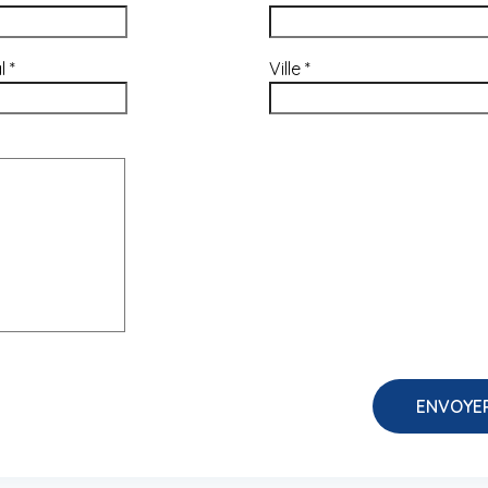
al
*
Ville
*
ENVOYE