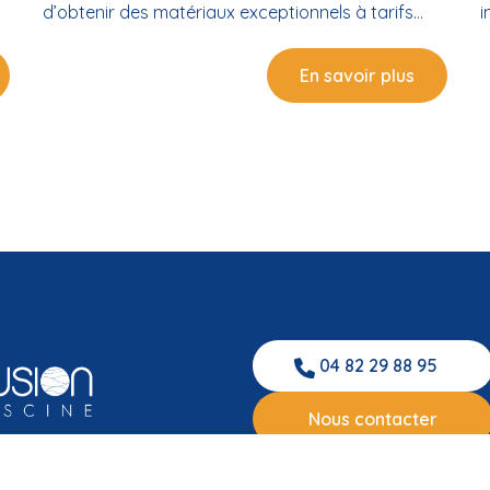
d’obtenir des matériaux exceptionnels à tarifs
i
abordables. Des accessoires de piscine pour
d
mieux aménager votre bassin d’eau Un
a
En savoir plus
s
aménagement de votre piscine vous assure un
c
confort inégalé durant vos temps de baignade.
p
Une large gamme d’accessoires de piscine La
m
vente d’accésoires de piscine près de Bouzigues
t
au sein de notre entreprise vous permet de vous
o
procurer de bons matériels pour mieux aménager
p
votre piscine. Nous avons pour vous différents
A
modèles et types de pompes, de filtres, de
q
douches, de vannes, de vélos, d’échelles, de
U
domotiques…etc. Nos produits vous permettent
l
de passer un agréable moment dans l’eau. Des
n
04 82 29 88 95
.
accessoires de marque Notre partenariat avec
c
de nombreux leaders dans le domaine de la
h
Nous contacter
piscine nous permet d’obtenir une sélection de
b
produits de qualité à vendre. Nos produits de
a
t
marque sont fiables et durables. Cristal’in : votre
i