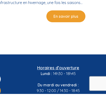
nfrastructure en hivernage, une fois les saisons
e baignade terminées. Des travaux d’hivernage
ssurés Un entretien réussi requiert les
En savoir plus
ompétences d’un spécialiste en hivernage de
iscine à Bouzigues. Nous effectuons cette
ission en fonction de votre région. Une
echnique d’hivernage selon la région Que vous
ptiez pour l’hivernage passif ou actif, nos
rofessionnels utilisent des procédés spéciaux.
insi, votre infrastructure gardera une eau de
ualité jusqu’au retour de la saison de baignade.
n hivernage à la place du vidage Nous adoptons
Horaires d’ouverture
a technique de l’hivernage proprement dite et
Lundi :
14h30 - 18h45
on du vidage car il n’est pas conseillé de vider
omplètement une piscine pendant les saisons
Du mardi au vendredi :
ors-baignade. En effet, en l’absence d’eau, le
9:30 - 12:00 / 14:30 - 18:45
assin peut présenter des fissures. Nous veillons
lors à la préservation de l’état général de votre
Samedi :
9:00 - 12:00 / 15:00 - 18:00
nfrastructure quand elle est au repos en réalisant