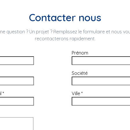
Contacter nous
ne question ? Un projet ? Remplissez le formulaire et nous vo
recontacterons rapidement.
Prénom
Société
al
*
Ville
*