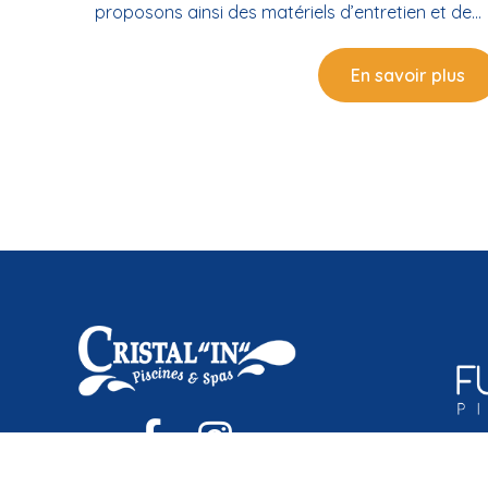
proposons ainsi des matériels d’entretien et de
rénovation complets et efficaces. Des matériels
adaptés à votre piscine Veillez à la propreté de
En savoir plus
l’eau et au confort de votre piscine à l’aide de no
équipements. Des matériels de piscine au choix
Nous intervenons dans la vente de matériel de
piscine près de Bouzigues, afin de satisfaire vos
besoins. Nos équipements et produits vous
permettront d’assurer l’entretien, la maintenance
et la rénovation de votre bassin d’eau, qu’il soit
enterré ou hors-sol. Des accessoires sur-mesure
Nous restons à l’écoute de vos besoins, avant de
vous proposer les matériels et accessoires pour
votre piscine. Pour veiller à votre confort, nous
proposons des volets roulants pour votre bassin
Nous mettons également à votre disposition un
système d’automatisation. Ce dernier vous
permettra de procéder facilement au réglage au
quotidien. Des produits d’entretien efficaces Tou