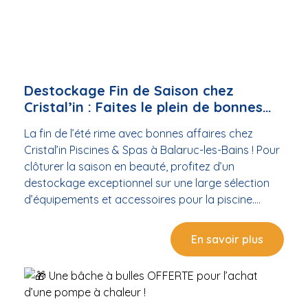
Destockage Fin de Saison chez
Cristal’in : Faites le plein de bonnes
affaires !
La fin de l’été rime avec bonnes affaires chez
Cristal’in Piscines & Spas à Balaruc-les-Bains ! Pour
clôturer la saison en beauté, profitez d’un
destockage exceptionnel sur une large sélection
d’équipements et accessoires pour la piscine.
Robots de piscinePompes à chaleurVélos
aquatiquesJeux et accessoiresProduits
En savoir plus
d’entretien... Que vous soyez de Sète, Mèze,
Frontignan, Bouzigues, ou ailleurs dans le bassin de
Thau, c’est le moment parfait pour faire le plein de
matériel de qualité à prix réduits, avant la rentrée.