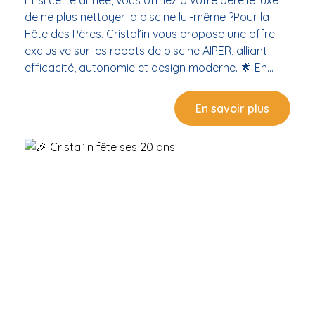
Et si cette année, vous offriez à votre père le luxe
de ne plus nettoyer la piscine lui-même ?Pour la
Fête des Pères, Cristal’in vous propose une offre
exclusive sur les robots de piscine AIPER, alliant
efficacité, autonomie et design moderne. 🌟 En
promotion du 29 mai au 15 juin 2025 : Robot AIPER
Scuba N1 à 499 € TTC Robot AIPER Scuba N1 Pro à
En savoir plus
899 € TTC💧 Garantie 3 ans en magasin "Le
cadeau qui bosse pendant qu’il se repose."Idéal
pour les papas qui veulent une eau impeccable
sans lever le petit doigt ! 📍 Cristal’in – Rond Point
de la Gare, Balaruc-les-Bains ➡️ Offres valables en
magasin, dans la limite des stocks disponibles.🎯
Venez découvrir les modèles, poser vos questions,
et faire plaisir à coup sûr !