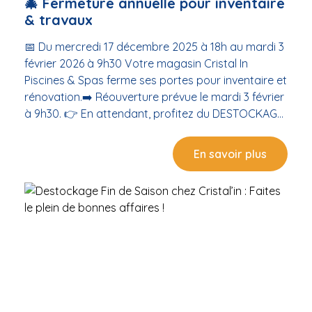
🎄 Fermeture annuelle pour inventaire
& travaux
📅 Du mercredi 17 décembre 2025 à 18h au mardi 3
février 2026 à 9h30 Votre magasin Cristal In
Piscines & Spas ferme ses portes pour inventaire et
rénovation.➡️ Réouverture prévue le mardi 3 février
à 9h30. 👉 En attendant, profitez du DESTOCKAGE
AVANT TRAVAUX jusqu’au 17 décembre : Produits
piscine Accessoires & équipements Robots
En savoir plus
électriques Traitements d’eau🛍️ … à prix réduits
dans la limite des stocks disponibles ! Nous restons
à votre écoute jusqu’à la fermeture pour vous
conseiller et vous accompagner.Merci pour votre
compréhension et belles fêtes de fin d’année !