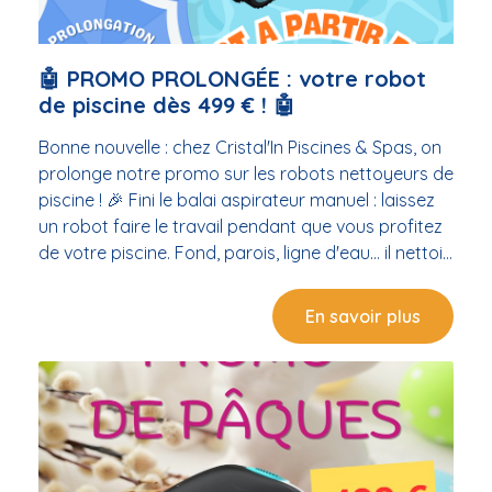
🤖 PROMO PROLONGÉE : votre robot
de piscine dès 499 € ! 🤖
Bonne nouvelle : chez Cristal'In Piscines & Spas, on
prolonge notre promo sur les robots nettoyeurs de
piscine ! 🎉 Fini le balai aspirateur manuel : laissez
un robot faire le travail pendant que vous profitez
de votre piscine. Fond, parois, ligne d'eau… il nettoie
tout seul pendant que vous vous détendez. 😎☀️ ✅
Robots de piscine à partir de 499 € ✅ Plusieurs
En savoir plus
modèles disponibles selon votre bassin ✅ Conseils
personnalisés par nos experts 📍 Rendez-vous
dans votre magasin piscine & spa à Balaruc-les-
Bains. Que vous veniez de Frontignan, Sète,
Balaruc ou de tout le bassin de Thau, notre équipe
vous accueille pour vous aider à choisir le robot
idéal. ⏳ Offre à durée limitée — profitez-en avant la