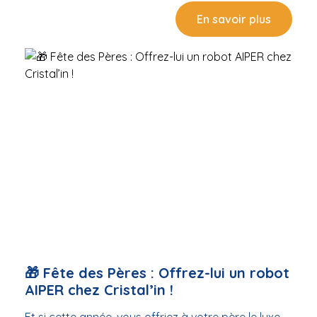
bâche à bulles conserve la chaleur et limite
En savoir plus
l’évaporation 💸 Ensemble, vous réduisez vos coûts
d’entretien et gagnez en confort 📍 Offre valable
uniquement dans notre boutique de Balaruc-les-
Bains, dans la limite des stocks disponibles. ➡️
Venez en magasin pour bénéficier de cette offre et
recevoir des conseils personnalisés sur le choix de
votre équipement.
🎁 Fête des Pères : Offrez-lui un robot
AIPER chez Cristal’in !