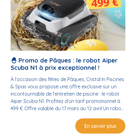
fin de la prolongation ! 👉 Passez nous voir en
boutique, on vous attend ! 🏊 #Cristalin
#RobotPiscine #Promo #BalarucLesBains
#BassinDeThau #Frontignan #Sète #Piscine #Spa
🐣 Promo de Pâques : le robot Aiper
Scuba N1 à prix exceptionnel !
À l’occasion des fêtes de Pâques, Cristal In Piscines
& Spas vous propose une offre exclusive sur un
incontournable de l’entretien de piscine : le robot
Aiper Scuba N1. Profitez d’un tarif promotionnel à
499 € Offre valable du 17 mars au 12 avril Un robot
performant pour une piscine impeccable Le Aiper
Scuba N1 est conçu pour simplifier l’entretien de
En savoir plus
votre piscine tout en garantissant un nettoyage