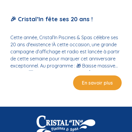
🎉 Cristal’In fête ses 20 ans !
Cette année, Cristal’In Piscines & Spas célèbre ses
20 ans d'existence !À cette occasion, une grande
campagne d’affichage et radio est lancée à partir
de cette semaine pour marquer cet anniversaire
exceptionnel. Au programme : 🎁 Baisse massive
des prix 🆕 Arrivage de nouveautés 🤖 Lancement
du nouveau robot piscine...et bien plus encore à
En savoir plus
découvrir en magasin ! 📍 Rendez-vous à Balaruc-
les-Bains, Rond-point de la Gare (à côté de la Cure
Gourmande). Merci à toutes celles et ceux qui nous
font confiance depuis toutes ces années !