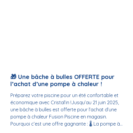
🛒 Des produits disponibles immédiatement en
magasin, dans la limite des stocks.📍 Cristal’in
Piscines & Spas – Rond-Point de la Gare – 34540
Balaruc-les-Bains Notre équipe est là pour vous
conseiller et vous orienter vers les meilleures
solutions selon votre bassin et vos envies.
Dépêchez-vous, les quantités sont limitées !
🎁 Une bâche à bulles OFFERTE pour
l’achat d’une pompe à chaleur !
Préparez votre piscine pour un été confortable et
économique avec Cristal’in !Jusqu’au 21 juin 2025,
une bâche à bulles est offerte pour l’achat d’une
pompe à chaleur Fusion Piscine en magasin.
Pourquoi c’est une offre gagnante : 🌡️ La pompe à
chaleur optimise la température de l’eau 🛡️ La