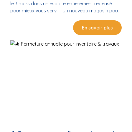
le 3 mars dans un espace entièrement repensé
pour mieux vous servir ! Un nouveau magasin pour
une nouvelle expérience Cette fermeture
temporaire nous permet de vous proposer : Un
En savoir plus
espace modernisé et plus accueillant Une mise en
valeur optimisée de nos produits Un parcours
client plus fluide Toujours les mêmes conseils
experts, dans un cadre renouvelé Nous avons hâte
de vous faire découvrir ce nouvel environnement
pensé pour votre confort et pour sublimer l’univers
piscine & spa. Rendez-vous le 3 mars dans votre
nouveau magasin Cristal In ! Merci pour votre
compréhension et à très bientôt pour découvrir
cette nouvelle étape dans l’évolution de votre
magasin de proximité.