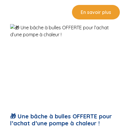
Robots de piscinePompes à chaleurVélos
aquatiquesJeux et accessoiresProduits
En savoir plus
d’entretien... Que vous soyez de Sète, Mèze,
Frontignan, Bouzigues, ou ailleurs dans le bassin de
Thau, c’est le moment parfait pour faire le plein de
matériel de qualité à prix réduits, avant la rentrée.
🛒 Des produits disponibles immédiatement en
magasin, dans la limite des stocks.📍 Cristal’in
Piscines & Spas – Rond-Point de la Gare – 34540
Balaruc-les-Bains Notre équipe est là pour vous
conseiller et vous orienter vers les meilleures
solutions selon votre bassin et vos envies.
Dépêchez-vous, les quantités sont limitées !
🎁 Une bâche à bulles OFFERTE pour
l’achat d’une pompe à chaleur !