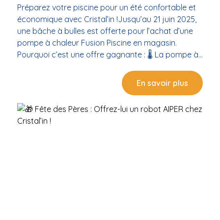
Préparez votre piscine pour un été confortable et
économique avec Cristal’in !Jusqu’au 21 juin 2025,
une bâche à bulles est offerte pour l’achat d’une
pompe à chaleur Fusion Piscine en magasin.
Pourquoi c’est une offre gagnante : 🌡️ La pompe à
chaleur optimise la température de l’eau 🛡️ La
bâche à bulles conserve la chaleur et limite
En savoir plus
l’évaporation 💸 Ensemble, vous réduisez vos coûts
d’entretien et gagnez en confort 📍 Offre valable
uniquement dans notre boutique de Balaruc-les-
Bains, dans la limite des stocks disponibles. ➡️
Venez en magasin pour bénéficier de cette offre et
recevoir des conseils personnalisés sur le choix de
votre équipement.