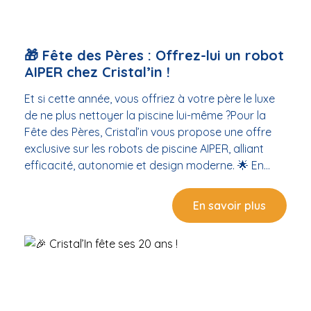
🎁 Fête des Pères : Offrez-lui un robot
AIPER chez Cristal’in !
Et si cette année, vous offriez à votre père le luxe
de ne plus nettoyer la piscine lui-même ?Pour la
Fête des Pères, Cristal’in vous propose une offre
exclusive sur les robots de piscine AIPER, alliant
efficacité, autonomie et design moderne. 🌟 En
promotion du 29 mai au 15 juin 2025 : Robot AIPER
Scuba N1 à 499 € TTC Robot AIPER Scuba N1 Pro à
En savoir plus
899 € TTC💧 Garantie 3 ans en magasin "Le
cadeau qui bosse pendant qu’il se repose."Idéal
pour les papas qui veulent une eau impeccable
sans lever le petit doigt ! 📍 Cristal’in – Rond Point
de la Gare, Balaruc-les-Bains ➡️ Offres valables en
magasin, dans la limite des stocks disponibles.🎯