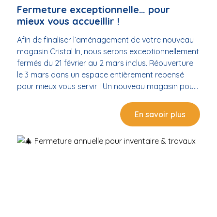
Expertise locale reconnue Conseils adaptés à
Fermeture exceptionnelle… pour
votre bassin Produits sélectionnés pour leur qualité
mieux vous accueillir !
Accompagnement personnalisé Attention : offre
Afin de finaliser l’aménagement de votre nouveau
limitée dans le temps et selon les stocks
magasin Cristal In, nous serons exceptionnellement
disponibles.
fermés du 21 février au 2 mars inclus. Réouverture
le 3 mars dans un espace entièrement repensé
pour mieux vous servir ! Un nouveau magasin pour
une nouvelle expérience Cette fermeture
temporaire nous permet de vous proposer : Un
En savoir plus
espace modernisé et plus accueillant Une mise en
valeur optimisée de nos produits Un parcours
client plus fluide Toujours les mêmes conseils
experts, dans un cadre renouvelé Nous avons hâte
de vous faire découvrir ce nouvel environnement
pensé pour votre confort et pour sublimer l’univers
piscine & spa. Rendez-vous le 3 mars dans votre
nouveau magasin Cristal In ! Merci pour votre
compréhension et à très bientôt pour découvrir