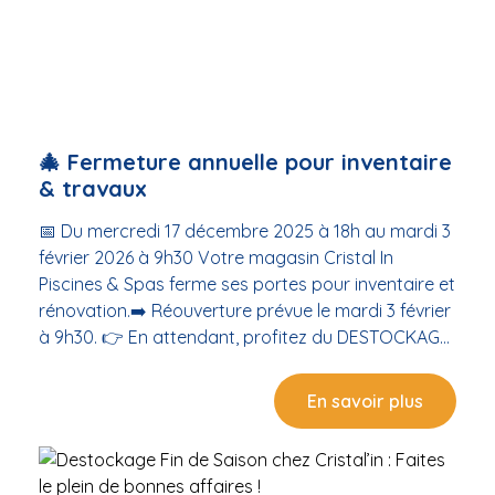
cette nouvelle étape dans l’évolution de votre
magasin de proximité.
🎄 Fermeture annuelle pour inventaire
& travaux
📅 Du mercredi 17 décembre 2025 à 18h au mardi 3
février 2026 à 9h30 Votre magasin Cristal In
Piscines & Spas ferme ses portes pour inventaire et
rénovation.➡️ Réouverture prévue le mardi 3 février
à 9h30. 👉 En attendant, profitez du DESTOCKAGE
AVANT TRAVAUX jusqu’au 17 décembre : Produits
piscine Accessoires & équipements Robots
En savoir plus
électriques Traitements d’eau🛍️ … à prix réduits
dans la limite des stocks disponibles ! Nous restons
à votre écoute jusqu’à la fermeture pour vous