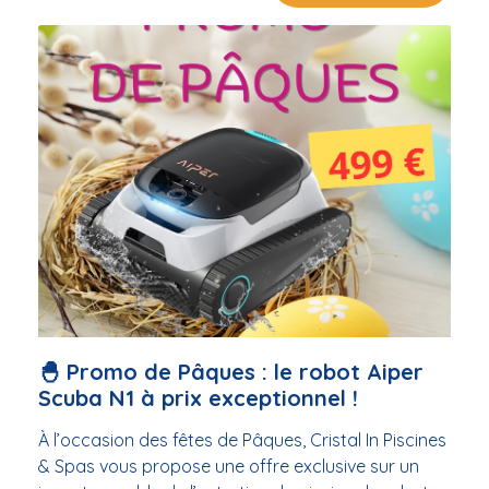
personnalisés par nos experts 📍 Rendez-vous
dans votre magasin piscine & spa à Balaruc-les-
Bains. Que vous veniez de Frontignan, Sète,
Balaruc ou de tout le bassin de Thau, notre équipe
vous accueille pour vous aider à choisir le robot
idéal. ⏳ Offre à durée limitée — profitez-en avant la
fin de la prolongation ! 👉 Passez nous voir en
boutique, on vous attend ! 🏊 #Cristalin
#RobotPiscine #Promo #BalarucLesBains
#BassinDeThau #Frontignan #Sète #Piscine #Spa
🐣 Promo de Pâques : le robot Aiper
Scuba N1 à prix exceptionnel !
À l’occasion des fêtes de Pâques, Cristal In Piscines
& Spas vous propose une offre exclusive sur un