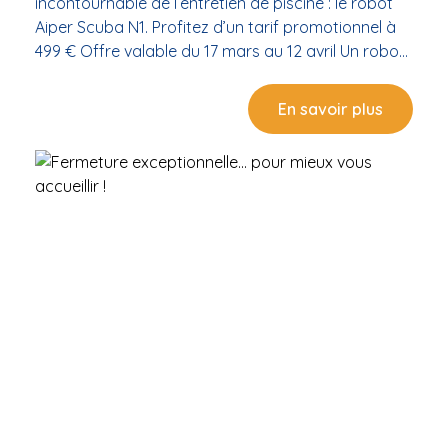
incontournable de l’entretien de piscine : le robot
Aiper Scuba N1. Profitez d’un tarif promotionnel à
499 € Offre valable du 17 mars au 12 avril Un robot
performant pour une piscine impeccable Le Aiper
Scuba N1 est conçu pour simplifier l’entretien de
En savoir plus
votre piscine tout en garantissant un nettoyage
efficace : Nettoyage autonome du fond et des
parois Fonctionnement sans fil pour plus de liberté
Utilisation simple et rapide Idéal pour un entretien
régulier sans contrainte Avec ce robot, profitez
d’une eau propre sans effort et gagnez du temps
pour profiter pleinement de votre piscine. Une offre
à ne pas manquer dans le bassin de Thau
Disponible dans votre magasin Cristal In à Balaruc-
les-Bains, cette promotion s’adresse à tous les
propriétaires de piscine situés à Sète, Frontignan,
Mèze, Bouzigues et dans tout l’Hérault. Venez
découvrir le robot en magasin et bénéficier de
conseils personnalisés. Pourquoi choisir Cristal In ?