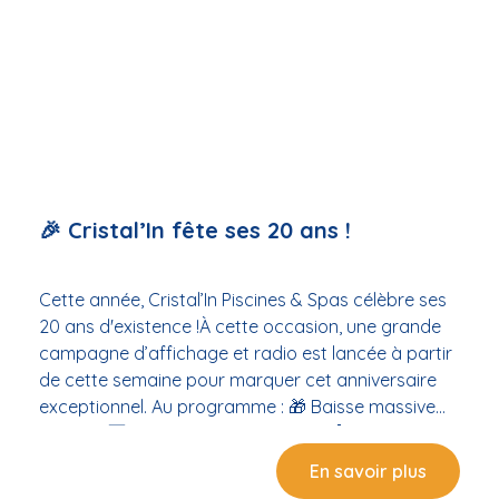
Venez découvrir les modèles, poser vos questions,
et faire plaisir à coup sûr !
🎉 Cristal’In fête ses 20 ans !
Cette année, Cristal’In Piscines & Spas célèbre ses
20 ans d'existence !À cette occasion, une grande
campagne d’affichage et radio est lancée à partir
de cette semaine pour marquer cet anniversaire
exceptionnel. Au programme : 🎁 Baisse massive
des prix 🆕 Arrivage de nouveautés 🤖 Lancement
du nouveau robot piscine...et bien plus encore à
En savoir plus
découvrir en magasin ! 📍 Rendez-vous à Balaruc-