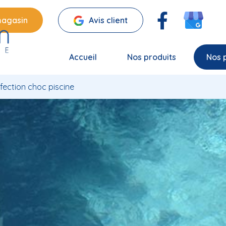
magasin
Avis client
Accueil
Nos produits
Nos 
fection choc piscine