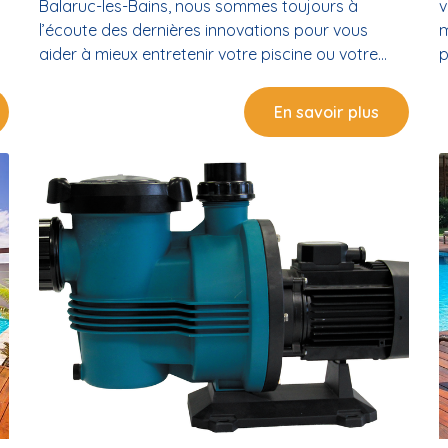
Balaruc-les-Bains, nous sommes toujours à
v
l’écoute des dernières innovations pour vous
m
aider à mieux entretenir votre piscine ou votre
p
it
spa. C’est pourquoi nous sommes heureux de
c
vous annoncer l’arrivée de Clean Water Tab, une
q
En savoir plus
solution 100 % naturelle, désormais disponible en
P
magasin. Qu’est-ce que Clean Water Tab ? Clean
e
r
Water Tab est une tablette de traitement naturel
c
développée par la marque française NOVPOOL.
N
Elle se place simplement dans le skimmer de votre
s
piscine ou spa et agit en douceur pour purifier
m
l’eau. ➕ Résultat : une eau claire, douce, sans
i
odeur… sans irriter la peau ni les yeux ! Les
c
avantages de Clean Water Tab Réduit jusqu’à 50
p
% la consommation de chlore Supprime le besoin
t
de floculants, algicides ou clarifiants Limite la
O
formation d’algues Diminue le besoin de
e
renouvellement de l’eau Contribue à un meilleur
i
e
équilibre biologique de l’eau Cire minérale 100 %
N