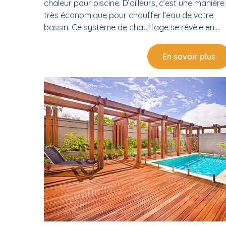
chaleur pour piscine. D’ailleurs, c’est une manière
très économique pour chauffer l’eau de votre
bassin. Ce système de chauffage se révèle en
plus particulièrement efficace. Qui plus est, il s’ag
d’un dispositif écologique qui utilise une énergie
En savoir plus
propre et renouvelable. Alors, pourquoi vous en
priver ? En tout cas, pour ne rien rater de votre
pompe à chaleur pour piscine, mieux vaut confie
son installation à un professionnel qualifié et
spécialiste de la piscine comme CRISTAL'IN.
Pompe à chaleur pour piscine : comment ça
marche ? Une pompe à chaleur de piscine n’a
besoin que des calories contenues dans l’air ou
l’eau pour fonctionner. En fait, ce dispositif de
chauffage fonctionne comme suit : La pompe
dispose d’un fluide frigorigène qui se réchauffe
avec les calories présentes dans l’air L’air est
ensuite transformé en gaz et est inspiré par le
compresseur à haute pression La température d