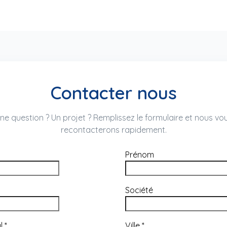
Contacter nous
ne question ? Un projet ? Remplissez le formulaire et nous vo
recontacterons rapidement.
Prénom
Société
al
*
Ville
*