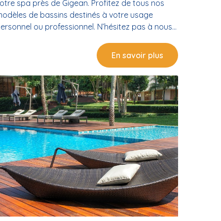
otre spa près de Gigean. Profitez de tous nos
odèles de bassins destinés à votre usage
ersonnel ou professionnel. N’hésitez pas à nous
ontacter pour bénéficier d’une prestation de
ualité, réalisée dans les plus brefs délais.
En savoir plus
rofessionnels en installations de spas Créez un
space de détente résistant et performant en
omptant sur l’intervention de nos professionnels.
ous intervenons effectuons l’installation de votre
pa traditionnel, mais aussi les appareils les plus
odernes. Installateur de spas extérieurs et
ntérieurs Profitez de votre spa en extérieur
omme à l’intérieur grâce aux prestations de nos
rofessionnels. Nous maîtrisons toutes les
echniques d’aménagement de vos bassins.
ptez entre la pose en dalle, semi-enterrée ou
nterrée pour votre espace de détente. Chaque
ntervention tient compte des contraintes du sol.
ous assurons ainsi la durabilité de vos