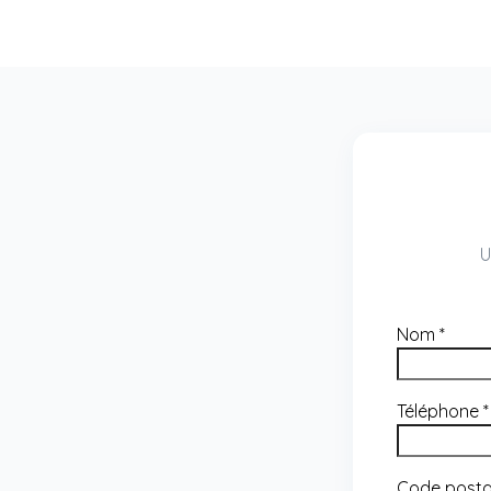
U
Nom
*
Téléphone
*
Code post