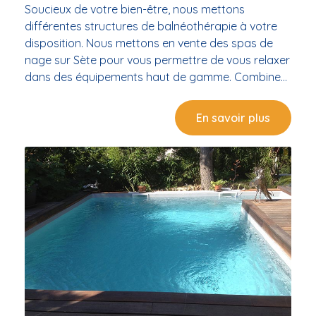
Soucieux de votre bien-être, nous mettons
différentes structures de balnéothérapie à votre
disposition. Nous mettons en vente des spas de
nage sur Sète pour vous permettre de vous relaxer
dans des équipements haut de gamme. Combinez
le plaisir de la natation à la détente grâce à nos
dispositifs. Nous vous orientons dans le choix du
En savoir plus
modèle qui vous convient. Vente de modèles variés
de spa de nage sur Sète En tant que spécialistes
en piscine et spa, nous disposons de plusieurs
variantes à vous proposer. Profitez d’un bassin
multifonction en optant pour notre vente de spa
de nage sur Sète. Profitez des bienfaits de
l’hydrothérapie et faites confiance à notre équipe
pour trouver le modèle adapté à vos besoins. Le
spa de nage adapté à diverses utilisations Avec
des dimensions apparentées à celle de la piscine,
votre bassin assure également toutes les
fonctionnalités du spa. Il est dédié entièrement à la